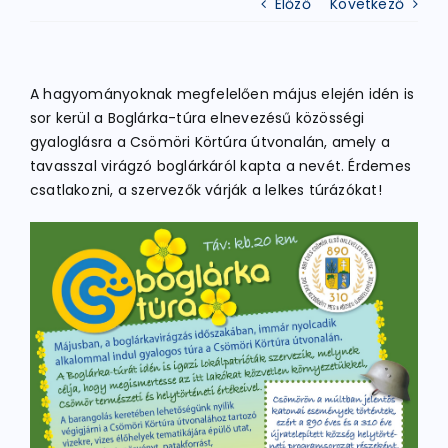
Előző
Következő
ATLÉTIKA
A hagyományoknak megfelelően május elején idén is
sor kerül a Boglárka-túra elnevezésű közösségi
KERÉKPÁR
gyaloglásra a Csömöri Körtúra útvonalán, amely a
tavasszal virágzó boglárkáról kapta a nevét. Érdemes
csatlakozni, a szervezők várják a lelkes túrázókat!
EGYÉB SPORTÁGAK
PÁLYÁK
ELÉRHETŐSÉGEK
TAGDÍJ BEFIZETÉS