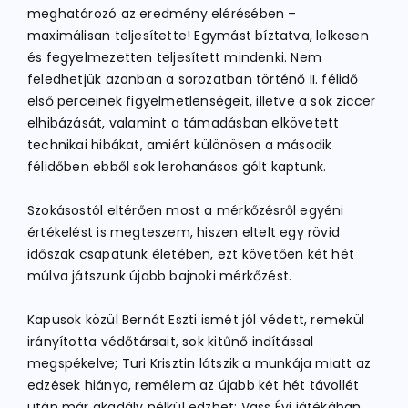
meghatározó az eredmény elérésében –
maximálisan teljesítette! Egymást bíztatva, lelkesen
és fegyelmezetten teljesített mindenki. Nem
feledhetjük azonban a sorozatban történő II. félidő
első perceinek figyelmetlenségeit, illetve a sok ziccer
elhibázását, valamint a támadásban elkövetett
technikai hibákat, amiért különösen a második
félidőben ebből sok lerohanásos gólt kaptunk.
Szokásostól eltérően most a mérkőzésről egyéni
értékelést is megteszem, hiszen eltelt egy rövid
időszak csapatunk életében, ezt követően két hét
múlva játszunk újabb bajnoki mérkőzést.
Kapusok közül Bernát Eszti ismét jól védett, remekül
irányította védőtársait, sok kitűnő indítással
megspékelve; Turi Krisztin látszik a munkája miatt az
edzések hiánya, remélem az újabb két hét távollét
után már akadály nélkül edzhet; Vass Évi játékában