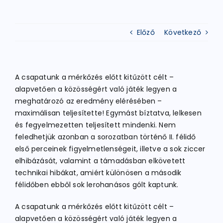
ATLÉTIKA
Előző
Következő
KERÉKPÁR
A csapatunk a mérkőzés előtt kitűzött célt –
alapvetően a közösségért való játék legyen a
EGYÉB SPORTÁGAK
meghatározó az eredmény elérésében –
maximálisan teljesítette! Egymást bíztatva, lelkesen
és fegyelmezetten teljesített mindenki. Nem
PÁLYÁK
feledhetjük azonban a sorozatban történő II. félidő
első perceinek figyelmetlenségeit, illetve a sok ziccer
elhibázását, valamint a támadásban elkövetett
ELÉRHETŐSÉGEK
technikai hibákat, amiért különösen a második
félidőben ebből sok lerohanásos gólt kaptunk.
TAGDÍJ BEFIZETÉS
A csapatunk a mérkőzés előtt kitűzött célt –
alapvetően a közösségért való játék legyen a