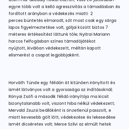
egyre több volt a kellő agresszivitás a támadásban és
fordított arányban a védekezés miatti 2
perces büntetés elmaradt, sőt most csak egy sárga
lapos figyelmeztetése volt, góljai között biztos 7
méteres értékesítést láttunk tőle; Nyitrai Mariann
harcos felfogásban színes támadójátékot
nyújtott, kiválóan védekezett, méltán kapott
elismerést a csapat legjobbjaként.
Horváth Tünde egy félidőn át kitűnően irányított és
ismét látványos volt a gyorsasága az indításoknál;
Rónyai Zsófi a második félidő irányítója ma kicsit
bizonytalanabb volt, viszont hiba nélkül védekezett;
Mervald Zsuzsi beállóként is önzetlenül passzolt, e
miatt kevesebb gólt lőtt, védekezése és lekesedése
ismét dicséretes volt; Merse Szilvi az elmúlt hetek