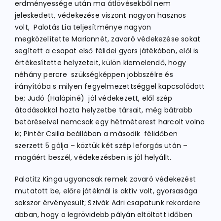
erdményessége után ma átlövésekből nem
jeleskedett, védekezése viszont nagyon hasznos
volt, Palotás Lia teljesítménye nagyon
megközelítette Mariannét, zavaró védekezése sokat
segített a csapat első félidei gyors játékában, elől is
értékesítette helyzeteit, külön kiemelendő, hogy
néhány percre szükségképpen jobbszélre és
irányítóba s milyen fegyelmezettséggel kapcsolódott
be; Judó (Halápiné) jól védekezett, elől szép
átadásokkal hozta helyzetbe társait, még bátrabb
betöréseivel nemcsak egy hétméterest harcolt volna
ki; Pintér Csilla beállóban a második félidőben
szerzett 5 gólja – köztük két szép leforgás után –
magáért beszél, védekezésben is jól helyállt.
Palatitz Kinga ugyancsak remek zavaró védekezést
mutatott be, előre játéknál is aktív volt, gyorsasága
sokszor érvényesült; Szivák Adri csapatunk rekordere
abban, hogy a legrövidebb pályán eltöltött időben