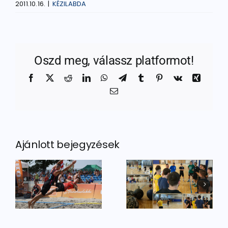
2011.10.16.
|
KÉZILABDA
Oszd meg, válassz platformot!
Facebook
X
Reddit
LinkedIn
WhatsApp
Telegram
Tumblr
Pinterest
Vk
Xing
Email:
Ajánlott bejegyzések
A
Kéziseink is
legjobbjukat
belevágtak
k
nyújtották