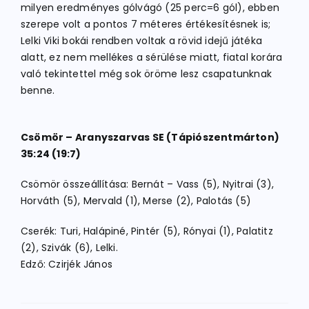
milyen eredményes gólvágó (25 perc=6 gól), ebben
szerepe volt a pontos 7 méteres értékesítésnek is;
Lelki Viki bokái rendben voltak a rövid idejű játéka
alatt, ez nem mellékes a sérülése miatt, fiatal korára
való tekintettel még sok öröme lesz csapatunknak
benne.
Csömör – Aranyszarvas SE (Tápiószentmárton)
35:24 (19:7)
Csömör összeállítása: Bernát – Vass (5), Nyitrai (3),
Horváth (5), Mervald (1), Merse (2), Palotás (5)
Cserék: Turi, Halápiné, Pintér (5), Rónyai (1), Palatitz
(2), Szivák (6), Lelki.
Edző: Czirjék János