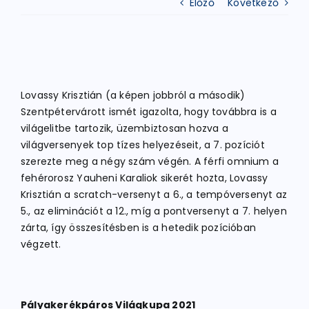
Előző
Következő
ATLÉTIKA
KERÉKPÁR
Lovassy Krisztián (a képen jobbról a második)
Szentpétervárott ismét igazolta, hogy továbbra is a
világelitbe tartozik, üzembiztosan hozva a
EGYÉB SPORTÁGAK
világversenyek top tízes helyezéseit, a 7. pozíciót
szerezte meg a négy szám végén. A férfi omnium a
fehérorosz Yauheni Karaliok sikerét hozta, Lovassy
PÁLYÁK
Krisztián a scratch-versenyt a 6., a tempóversenyt az
5., az eliminációt a 12., míg a pontversenyt a 7. helyen
ELÉRHETŐSÉGEK
zárta, így összesítésben is a hetedik pozícióban
végzett.
TAGDÍJ BEFIZETÉS
Pályakerékpáros Világkupa 2021