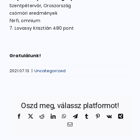
Szentpétervár, Oroszország
csömöri eredmények
férfi, omnium
7. Lovassy Krisztián 480 pont
Gratulálunk!
2021.07.13.
|
Uncategorized
Oszd meg, válassz platformot!
Facebook
X
Reddit
LinkedIn
WhatsApp
Telegram
Tumblr
Pinterest
Vk
Xing
Email: