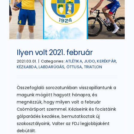
Ilyen volt 2021. február
2021.03.01.
|
Categories:
ATLÉTIKA
,
JUDO
,
KERÉKPÁR
,
KÉZILABDA
,
LABDARÚGÁS
,
ÖTTUSA
,
TRIATLON
Összefoglaló sorozatunkban visszapillantunk a
magunk mögött hagyott hónapra, és
megnézzük, hogy milyen volt a február
CsömörSport szemmel. Kéziseink és focistáink
gólparádés kezdése, bemutatkoztak új
szakosztályaink, Valter az FDJ legjobbjaként
debütált.