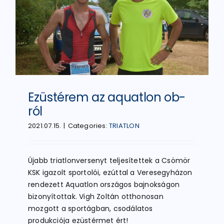
Ezüstérem az aquatlon ob-
ról
2021.07.15.
|
Categories:
TRIATLON
Újabb triatlonversenyt teljesítettek a Csömör
KSK igazolt sportolói, ezúttal a Veresegyházon
rendezett Aquatlon országos bajnokságon
bizonyítottak. Vigh Zoltán otthonosan
mozgott a sportágban, csodálatos
produkciója ezüstérmet ért!