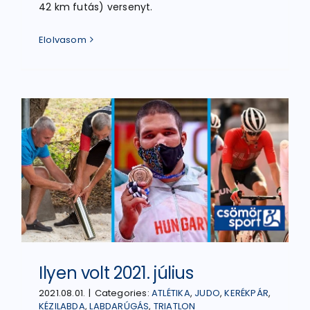
42 km futás) versenyt.
Elolvasom
Ilyen volt 2021. július
2021.08.01.
|
Categories:
ATLÉTIKA
,
JUDO
,
KERÉKPÁR
,
KÉZILABDA
,
LABDARÚGÁS
,
TRIATLON