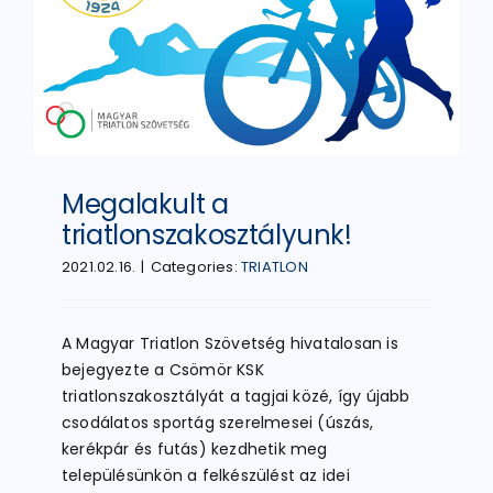
Megalakult a
triatlonszakosztályunk!
2021.02.16.
|
Categories:
TRIATLON
A Magyar Triatlon Szövetség hivatalosan is
bejegyezte a Csömör KSK
triatlonszakosztályát a tagjai közé, így újabb
csodálatos sportág szerelmesei (úszás,
kerékpár és futás) kezdhetik meg
településünkön a felkészülést az idei