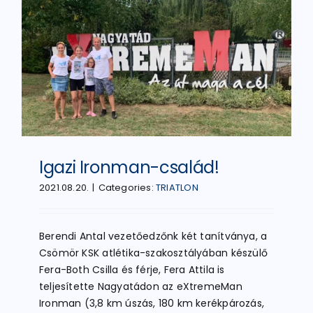
ATLÉTIKA
KERÉKPÁR
EGYÉB SPORTÁGAK
Igazi Ironman-család!
PÁLYÁK
2021.08.20.
|
Categories:
TRIATLON
ELÉRHETŐSÉGEK
Berendi Antal vezetőedzőnk két tanítványa, a
Csömör KSK atlétika-szakosztályában készülő
Fera-Both Csilla és férje, Fera Attila is
TAGDÍJ BEFIZETÉS
teljesítette Nagyatádon az eXtremeMan
Ironman (3,8 km úszás, 180 km kerékpározás,