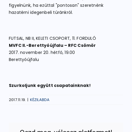
figyelnünk, ha ezúttal "pontosan" szeretnénk
hazatérni idegenbeli túránkról.
FUTSAL, NB II, KELETI CSOPORT, 11. FORDULÓ
MVFC II.-Berettyóújfalu – RFC Csömör
2017. november 20. hétfő, 19.00
Berettyóújfalu
Szurkoljunk együtt csapatainknak!
2017.11.19.
|
KÉZILABDA