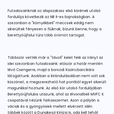
Futsalosainknak az alapszakasz első körének utolsó
ATLÉTIKA
fordulója következik az NB II-es bajnokságban. A
szezonban a "környékbeli" meccsek eddig nem
sikerültek fényesen a fiúknak, bízunk benne, hogy a
KERÉKPÁR
berettyóújfalui túra több örömöt tartogat.
EGYÉB SPORTÁGAK
Többször vették már a "távoli" kelet felé az irányt az
idei szezonban futsalosaink: először a határ mentén
PÁLYÁK
lévő Csengerre, majd a borsodi Kazincbarcikára
látogattunk. Azokban a kirándulásokban nem volt sok
köszönet, a megszerezhető hat pontból egyet sikerült
ELÉRHETŐSÉGEK
magunkkal hoznunk. Az első kör utolsó fordulójában
Berettyóújfaluba utazunk, ahol az élvonalbeli MVFC II.
TAGDÍJ BEFIZETÉS
csapatával nézünk farkasszemet. Azon a pályán a
váciak és a gyöngyösiek mellett elvérzett idén
többek között a Dunakeszi Kinizsi is, oda kell tehát