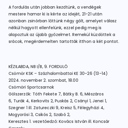
A fordulás után jobban kezdtünk, a vendégek
mestere hamar ki is kérte az idejét, 21-21 után
azonban zsinórban lőttünk négy gólt, amelyet válasz
nélkül hagyott ellenfelünk, ezzel pedig meg is
alapoztuk az újabb győzelmet. Remekül küzdöttek a
srácok, megérdemelten tartották itthon a két pontot.
KÉZILABDA, NB I/B, 9. FORDULÓ
Csömör KSK – Százhalombattai KE 30–26 (13–14)
2024. november 2. szombat, 18.00
Csömöri Sportcsarnok
Gólszerzők: Tóth Fekete 7, Bátky B. 6, Mészáros
6, Turák 4, Kerkovits 2, Puskás 2, Csányi 1, Jenei 1,
Szegner 1 ill. Zatureczki 9, Kreisz 5, Félegyházi 4,
Mogyorósi 3, Csikós 2, Szabó 2,
Keresztes 1. vezetőedző: Kovács István ill. Koncsár