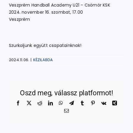
Veszprém Handball Academy U21 – Csömör KSK
2024. november 16. szombat, 17.00
Veszprém
Szurkoljunk együtt csapatainknak!
2024.11.06.
|
KÉZILABDA
Oszd meg, válassz platformot!
Facebook
X
Reddit
LinkedIn
WhatsApp
Telegram
Tumblr
Pinterest
Vk
Xing
Email: