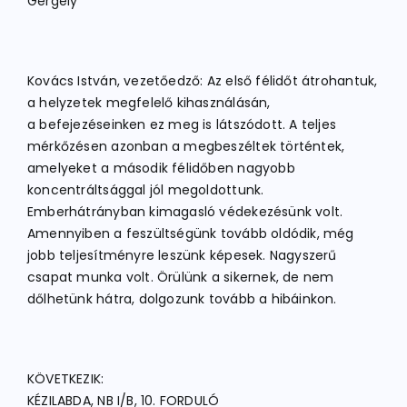
Gergely
Kovács István, vezetőedző: Az első félidőt átrohantuk,
a helyzetek megfelelő kihasználásán,
a befejezéseinken ez meg is látszódott. A teljes
mérkőzésen azonban a megbeszéltek történtek,
amelyeket a második félidőben nagyobb
koncentráltsággal jól megoldottunk.
Emberhátrányban kimagasló védekezésünk volt.
Amennyiben a feszültségünk tovább oldódik, még
jobb teljesítményre leszünk képesek. Nagyszerű
csapat munka volt. Örülünk a sikernek, de nem
dőlhetünk hátra, dolgozunk tovább a hibáinkon.
KÖVETKEZIK:
KÉZILABDA, NB I/B, 10. FORDULÓ