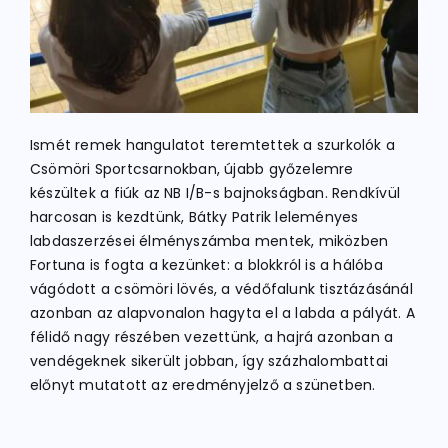
Ismét remek hangulatot teremtettek a szurkolók a
Csömöri Sportcsarnokban, újabb győzelemre
készültek a fiúk az NB I/B-s bajnokságban. Rendkívül
harcosan is kezdtünk, Bátky Patrik leleményes
labdaszerzései élményszámba mentek, miközben
Fortuna is fogta a kezünket: a blokkról is a hálóba
vágódott a csömöri lövés, a védőfalunk tisztázásánál
azonban az alapvonalon hagyta el a labda a pályát. A
félidő nagy részében vezettünk, a hajrá azonban a
vendégeknek sikerült jobban, így százhalombattai
előnyt mutatott az eredményjelző a szünetben.