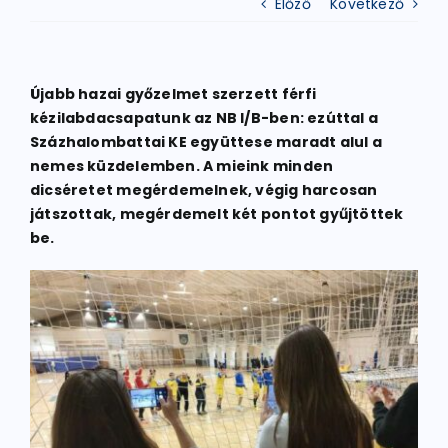
Előző
Következő
ATLÉTIKA
Újabb hazai győzelmet szerzett férfi
kézilabdacsapatunk az NB I/B-ben: ezúttal a
KERÉKPÁR
Százhalombattai KE együttese maradt alul a
nemes küzdelemben. A mieink minden
dicséretet megérdemelnek, végig harcosan
EGYÉB SPORTÁGAK
játszottak, megérdemelt két pontot gyűjtöttek
be.
PÁLYÁK
ELÉRHETŐSÉGEK
TAGDÍJ BEFIZETÉS