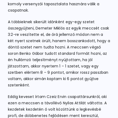
komoly versenyzői tapasztalata hasznára válik a
csapatnak.
A többieknek sikerült időnként egy-egy szetet
összegyűjteni, Demeter Miklós az egyik meccsét csak
3:2-re veszítette el, de őrá jellemző módon nem a
két nyert szetnek örült, hanem bosszankodott, hogy a
döntő szetet nem tudta hozni. A meccsen végső
soron Benko Gábor tudott standard formát hozni, az
én hullámzó teljesítményt nyújtottam, ha jól
játszottam, akkor nyertem 1 – 1 szetet, vagy egy
szetben elértem 8 – 9 pontot, amikor rossz passzban
voltam, akkor simán kaptam ki 6 pontot gyűjtve
szetenként.
Eddig keveset írtam Czeiz Ervin csapattársunkról, aki
ezen a meccsen a távollévő Nyilas Attilát váltotta. A
kezdetek kezdetén ő volt közöttünk a legkevésbé
profi, de döbbenetes fejlődésen ment keresztül,