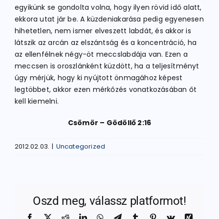
egyikünk se gondolta volna, hogy ilyen rövid idő alatt,
ekkora utat jár be. A küzdeniakarása pedig egyenesen
hihetetlen, nem ismer elveszett labdát, és akkor is
látszik az arcán az elszántság és a koncentráció, ha
az ellenfélnek négy-öt meccslabdája van. Ezen a
meccsen is oroszlánként küzdött, ha a teljesítményt
úgy mérjük, hogy ki nyújtott önmagához képest
legtöbbet, akkor ezen mérkőzés vonatkozásában őt
kell kiemelni.
Csömör – Gödöllő 2:16
2012.02.03.
|
Uncategorized
Oszd meg, válassz platformot!
Facebook
X
Reddit
LinkedIn
WhatsApp
Telegram
Tumblr
Pinterest
Vk
Xing