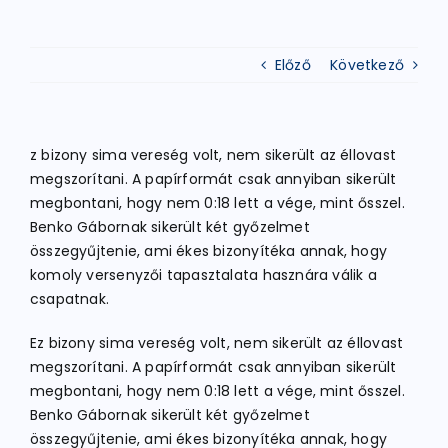
ATLÉTIKA
Előző
Következő
KERÉKPÁR
z bizony sima vereség volt, nem sikerült az éllovast
megszorítani. A papírformát csak annyiban sikerült
EGYÉB SPORTÁGAK
megbontani, hogy nem 0:18 lett a vége, mint ősszel.
Benko Gábornak sikerült két győzelmet
összegyűjtenie, ami ékes bizonyítéka annak, hogy
PÁLYÁK
komoly versenyzői tapasztalata hasznára válik a
csapatnak.
ELÉRHETŐSÉGEK
Ez bizony sima vereség volt, nem sikerült az éllovast
megszorítani. A papírformát csak annyiban sikerült
megbontani, hogy nem 0:18 lett a vége, mint ősszel.
TAGDÍJ BEFIZETÉS
Benko Gábornak sikerült két győzelmet
összegyűjtenie, ami ékes bizonyítéka annak, hogy