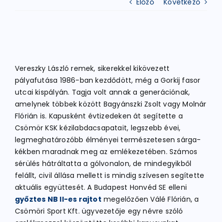
Előző
Következő
ATLÉTIKA
KERÉKPÁR
Vereszky László remek, sikerekkel kikövezett
pályafutása 1986-ban kezdődött, még a Gorkij fasor
utcai kispályán. Tagja volt annak a generációnak,
EGYÉB SPORTÁGAK
amelynek többek között Bagyánszki Zsolt vagy Molnár
Flórián is. Kapusként évtizedeken át segítette a
Csömör KSK kézilabdacsapatait, legszebb évei,
PÁLYÁK
legmeghatározóbb élményei természetesen sárga-
kékben maradnak meg az emlékezetében. Számos
ELÉRHETŐSÉGEK
sérülés hátráltatta a gólvonalon, de mindegyikből
felállt, civil állása mellett is mindig szívesen segítette
aktuális együttesét. A Budapest Honvéd SE elleni
TAGDÍJ BEFIZETÉS
győztes NB II-es rajtot
megelőzően Válé Flórián, a
Csömöri Sport Kft. ügyvezetője egy névre szóló