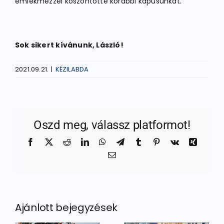
emlékmezzel köszöntötte korábbi kapusunkat.
Sok sikert kívánunk, László!
2021.09.21.
|
KÉZILABDA
Oszd meg, válassz platformot!
Facebook
X
Reddit
LinkedIn
WhatsApp
Telegram
Tumblr
Pinterest
Vk
Xing
Email:
Ajánlott bejegyzések