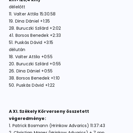
délelőtt
11. Valter Attila 15:30.58
19. Dina Dániel +1:35
28. Buruczki Szilárd +2:02
41. Borsos Benedek +2:33
51. Puskás Dávid +3:15
délután
18. Valter Attila +0:55
20. Buruczki Szilárd +0:55
26. Dina Dániel +0:55
38. Borsos Benedek +1:10
50. Puskás Dávid +1:22
A XI. Székely Körverseny összetett
végeredménye:
1. Patrick Bosmann (Hrinkow Advarics) 11:37:43
2. Christian Mager (Hrinkow Advarics) + 7 mp