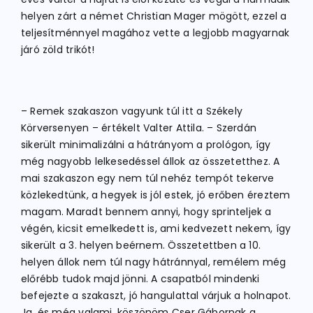
helyen zárt a német Christian Mager mögött, ezzel a
teljesítménnyel magához vette a legjobb magyarnak
járó zöld trikót!
– Remek szakaszon vagyunk túl itt a Székely
Körversenyen – értékelt Valter Attila. – Szerdán
sikerült minimalizálni a hátrányom a prológon, így
még nagyobb lelkesedéssel állok az összetetthez. A
mai szakaszon egy nem túl nehéz tempót tekerve
közlekedtünk, a hegyek is jól estek, jó erőben éreztem
magam. Maradt bennem annyi, hogy sprinteljek a
végén, kicsit emelkedett is, ami kedvezett nekem, így
sikerült a 3. helyen beérnem. Összetettben a 10.
helyen állok nem túl nagy hátránnyal, remélem még
előrébb tudok majd jönni. A csapatból mindenki
befejezte a szakaszt, jó hangulattal várjuk a holnapot.
Ja, és még valami, köszönöm Cser Gábornak a