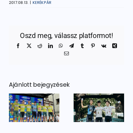
2017.08.13.
|
KERÉKPÁR
Oszd meg, válassz platformot!
Facebook
X
Reddit
LinkedIn
WhatsApp
Telegram
Tumblr
Pinterest
Vk
Xing
Email:
Ajánlott bejegyzések
Európa-
Dobogós
bajnoki
helyek az
tapasztalat
zágból
ob-n