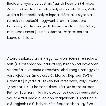
Rauleanu nyert, az osztrák Patrick Bosman (Hrinkow
Advarics) vette át az első helyet összetettben, Valter
Attila a kilencedik helyre lépett előre, aki folytatva
remek szereplését negyvenhárom másodperc
hátránnyal a tizenegyedik helyen zárta a délelőttöt,
míg Dina Dániel (Cube-Csömör) másfél percet
kapva a 19. lett.
A záró szakaszt, amely egy 125 kilométeres félszakasz
volt (Csíkszeredából indulva egy kisebb kört követően
visszatért a városba a mezőny, ahol még tizenegy kör
várt rájuk), aztán az osztrák Markus Kopfauf (WSA-
Greenlife) nyerte a Székely Körversenyen, Pályi Csaba
(Kontent-DKSI) harmadikként zárt. Az összetettben
Patrick Bosmann (Hrinkow Advarics) diadalmaskodott,
Valter Attila pedig a legjobb magyarként (Dina Dániel
a 3. legjobb) a 9. helyen zárt összetettben, így övé