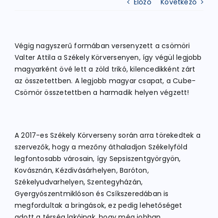
Előző
Következő
ATLÉTIKA
Végig nagyszerű formában versenyzett a csömöri
Valter Attila a Székely Körversenyen, így végül legjobb
KERÉKPÁR
magyarként övé lett a zöld trikó, kilencedikként zárt
az összetettben. A legjobb magyar csapat, a Cube-
Csömör összetettben a harmadik helyen végzett!
EGYÉB SPORTÁGAK
PÁLYÁK
A 2017-es Székely Körverseny során arra törekedtek a
szervezők, hogy a mezőny áthaladjon Székelyföld
legfontosabb városain, így Sepsiszentgyörgyön,
ELÉRHETŐSÉGEK
Kovásznán, Kézdivásárhelyen, Baróton,
Székelyudvarhelyen, Szentegyházán,
TAGDÍJ BEFIZETÉS
Gyergyószentmiklóson és Csíkszeredában is
megfordultak a bringások, ez pedig lehetőséget
adott a térség lakóinak, hogy még jobban