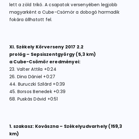
lett a zöld trikó. A csapatok versenyében legjobb
magyarként a Cube-Csömör a dobogó harmadik
fokára állhatott fel.
XI. Székely Körverseny 2017 2.2
prológ – Sepsiszentgyörgy (5,3 km)
a Cube-Csömör eredményei:
23. Valter Attila +0:24
26. Dina Dániel +0:27
44. Buruczki Szilárd +0:39
45. Borsos Benedek +0:39
68. Puskás Dávid +0:51
1. szakasz: Kovászna – Székelyudvarhely (159,3
km)