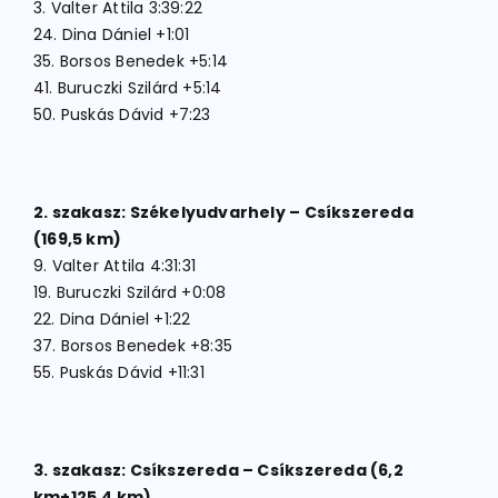
3. Valter Attila 3:39:22
24. Dina Dániel +1:01
35. Borsos Benedek +5:14
41. Buruczki Szilárd +5:14
50. Puskás Dávid +7:23
2. szakasz: Székelyudvarhely – Csíkszereda
(169,5 km)
9. Valter Attila 4:31:31
19. Buruczki Szilárd +0:08
22. Dina Dániel +1:22
37. Borsos Benedek +8:35
55. Puskás Dávid +11:31
3. szakasz: Csíkszereda – Csíkszereda (6,2
km+125,4 km)