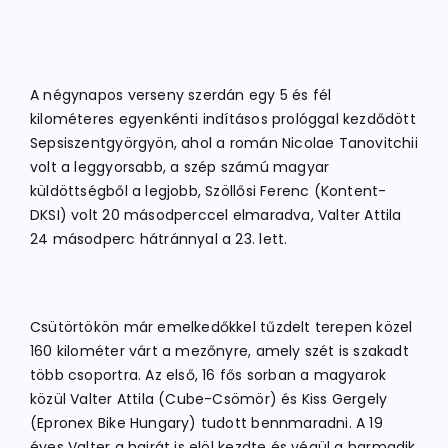
A négynapos verseny szerdán egy 5 és fél
kilométeres egyenkénti indításos prológgal kezdődött
Sepsiszentgyörgyön, ahol a román Nicolae Tanovitchii
volt a leggyorsabb, a szép számú magyar
küldöttségből a legjobb, Szöllősi Ferenc (Kontent-
DKSI) volt 20 másodperccel elmaradva, Valter Attila
24 másodperc hátránnyal a 23. lett.
Csütörtökön már emelkedőkkel tűzdelt terepen közel
160 kilométer várt a mezőnyre, amely szét is szakadt
több csoportra. Az első, 16 fős sorban a magyarok
közül Valter Attila (Cube-Csömör) és Kiss Gergely
(Epronex Bike Hungary) tudott bennmaradni. A 19
éves Valter a hajrát is elöl kezdte és végül a harmadik