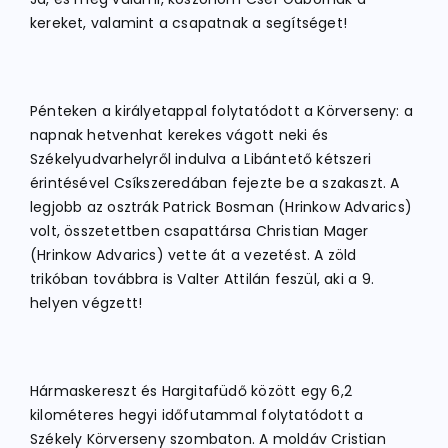
kereket, valamint a csapatnak a segítséget!
Pénteken a királyetappal folytatódott a Körverseny: a
napnak hetvenhat kerekes vágott neki és
Székelyudvarhelyről indulva a Libántető kétszeri
érintésével Csíkszeredában fejezte be a szakaszt. A
legjobb az osztrák Patrick Bosman (Hrinkow Advarics)
volt, összetettben csapattársa Christian Mager
(Hrinkow Advarics) vette át a vezetést. A zöld
trikóban továbbra is Valter Attilán feszül, aki a 9.
helyen végzett!
Hármaskereszt és Hargitafüdő között egy 6,2
kilométeres hegyi időfutammal folytatódott a
Székely Körverseny szombaton. A moldáv Cristian