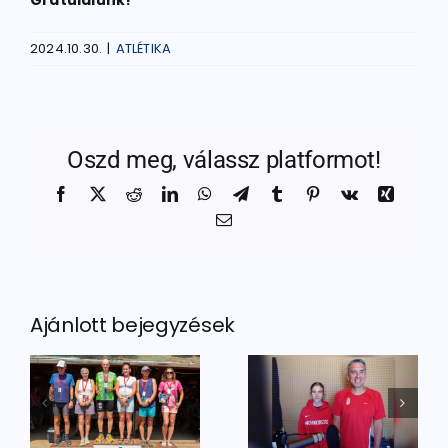
2024.10.30.
|
ATLÉTIKA
Oszd meg, válassz platformot!
Facebook
X
Reddit
LinkedIn
WhatsApp
Telegram
Tumblr
Pinterest
Vk
Xing
Email:
Ajánlott bejegyzések
Vezetőedzőnk
Történelmi
a
y
bronzérem