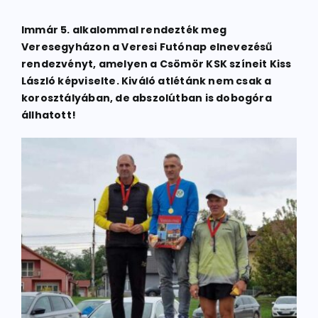
Immár 5. alkalommal rendezték meg
ATLÉTIKA
Veresegyházon a Veresi Futónap elnevezésű
rendezvényt, amelyen a Csömör KSK színeit Kiss
László képviselte. Kiváló atlétánk nem csak a
KERÉKPÁR
korosztályában, de abszolútban is dobogóra
állhatott!
EGYÉB SPORTÁGAK
PÁLYÁK
ELÉRHETŐSÉGEK
TAGDÍJ BEFIZETÉS