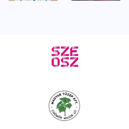
rádióstúdióban