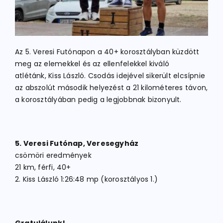
Az 5. Veresi Futónapon a 40+ korosztályban küzdött
meg az elemekkel és az ellenfelekkel kiváló
atlétánk, Kiss László. Csodás idejével sikerült elcsípnie
az abszolút második helyezést a 21 kilométeres távon,
a korosztályában pedig a legjobbnak bizonyult.
5. Veresi Futónap, Veresegyház
csömöri eredmények
21 km, férfi, 40+
2. Kiss László 1:26:48 mp (korosztályos 1.)
Gratulálunk!