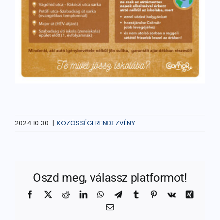
2024.10.30.
|
KÖZÖSSÉGI RENDEZVÉNY
Oszd meg, válassz platformot!
Facebook
X
Reddit
LinkedIn
WhatsApp
Telegram
Tumblr
Pinterest
Vk
Xing
Email: