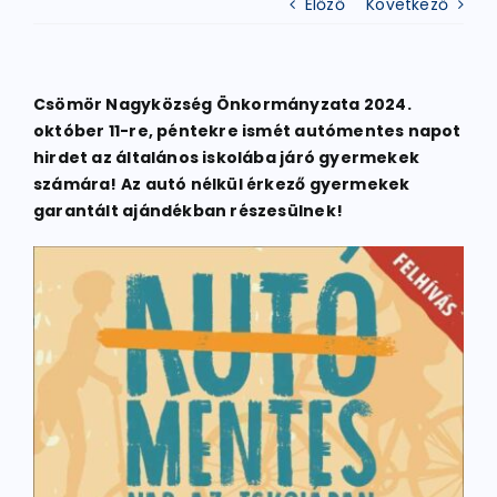
Előző
Következő
ATLÉTIKA
Csömör Nagyközség Önkormányzata 2024.
október 11-re, péntekre ismét autómentes napot
KERÉKPÁR
hirdet az általános iskolába járó gyermekek
számára! Az autó nélkül érkező gyermekek
garantált ajándékban részesülnek!
EGYÉB SPORTÁGAK
PÁLYÁK
ELÉRHETŐSÉGEK
TAGDÍJ BEFIZETÉS