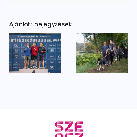
Ajánlott bejegyzések
Vasárnap
Hagyomány
ismét
– tele
Csatangoló!
egészséggel