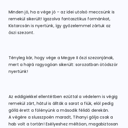
Minden jó, ha a vége jó – az idei utolsó meccsünk is
ATLÉTIKA
remekül sikerült! Igazolva fantasztikus formánkat,
Kistarcsán is nyertünk, így győzelemmel zártuk az
őszi szezont.
KERÉKPÁR
EGYÉB SPORTÁGAK
Tényleg kár, hogy vége a Megye II őszi szezonjának,
mert a hajrá ragyogóan sikerült: sorozatban ötödször
nyertünk!
PÁLYÁK
ELÉRHETŐSÉGEK
Az eddigiekkel ellentétben ezúttal a védelem is végig
remekül zárt, hátul is állták a sarat a fiúk, elöl pedig
góllá érett a fölényünk a második félidő derekán.
TAGDÍJ BEFIZETÉS
A végére a slusszpoén maradt, Tihanyi gólja csak a
hab volt a tortán! Esélyeshez méltóan, magabiztosan