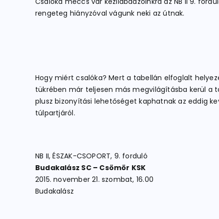
Csalóka meccs vár kézilabdázóinkra az NB II 9. for
rengeteg hiányzóval vágunk neki az útnak.
Hogy miért csalóka? Mert a tabellán elfoglalt helye
tükrében már teljesen más megvilágításba kerül a ta
plusz bizonyítási lehetőséget kaphatnak az eddig ke
túlpartjáról.
NB II, ÉSZAK-CSOPORT, 9. forduló
Budakalász SC – Csömör KSK
2015. november 21. szombat, 16.00
Budakalász