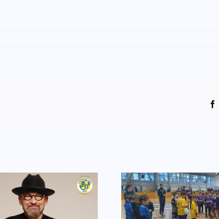
Utánpótlás
Ferrero R