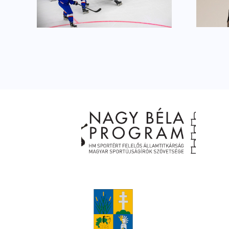
rtunk
Sportbál színpadán