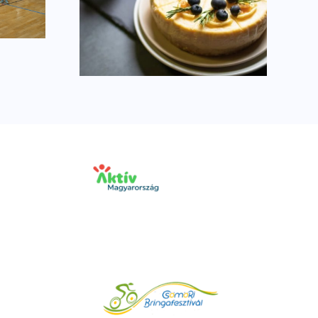
Másodikként zártunk
szséges
ral