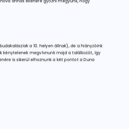
, ahová annak ellenére győzni megyünk, hogy
udakalásziak a 10. helyen állnak), de a hiányzóink
nk kénytelenek megvívnunk majd a találkozót, így
enére is sikerül elhoznunk a két pontot a Duna