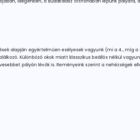
dulójában, idegenben, a Budakalász otthonában lépünk pályára
zések alapján egyértelműen esélyesek vagyunk (mi a 4., míg a b
lálkozó. Különböző okok miatt klasszikus beállós nélkül vagyu
vesebbet pályán lévők is. Reményeink szerint a nehézségek ell