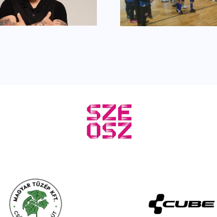
focitornával nyitjuk
szelet egé
az évet
csavar