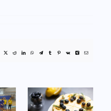
Facebook
X
Reddit
LinkedIn
WhatsApp
Telegram
Tumblr
Pinterest
Vk
Xing
Email:
ocher-