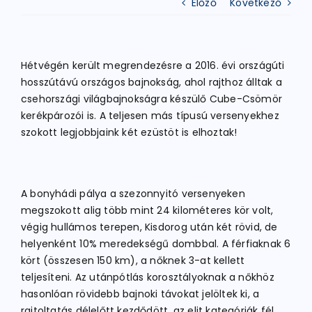
Előző
Következő
ATLÉTIKA
Hétvégén került megrendezésre a 2016. évi országúti
hosszútávú országos bajnokság, ahol rajthoz álltak a
KERÉKPÁR
csehországi világbajnokságra készülő Cube-Csömör
kerékpározói is. A teljesen más típusú versenyekhez
szokott legjobbjaink két ezüstöt is elhoztak!
EGYÉB SPORTÁGAK
PÁLYÁK
A bonyhádi pálya a szezonnyitó versenyeken
megszokott alig több mint 24 kilométeres kör volt,
végig hullámos terepen, Kisdorog után két rövid, de
ELÉRHETŐSÉGEK
helyenként 10% meredekségű dombbal. A férfiaknak 6
kört (összesen 150 km), a nőknek 3-at kellett
TAGDÍJ BEFIZETÉS
teljesíteni. Az utánpótlás korosztályoknak a nőkhöz
hasonlóan rövidebb bajnoki távokat jelöltek ki, a
rajtoltatás délelőtt kezdődött, az elit kategóriák fél