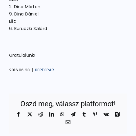
2. Dina Márton
9. Dina Dániel
Elit:
6. Buruczki Szilárd
Gratulálunk!
2016.06.28.
|
KERÉKPÁR
Oszd meg, válassz platformot!
Facebook
X
Reddit
LinkedIn
WhatsApp
Telegram
Tumblr
Pinterest
Vk
Xing
Email: