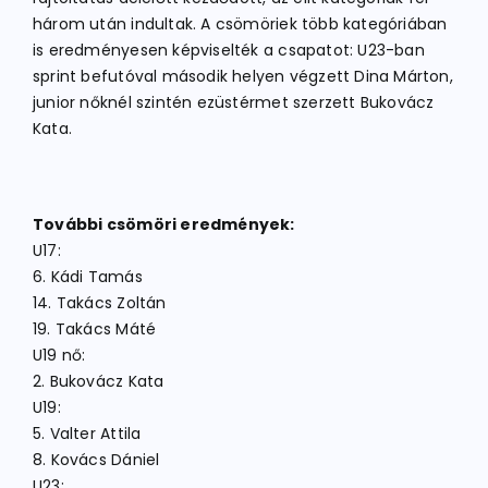
három után indultak. A csömöriek több kategóriában
is eredményesen képviselték a csapatot: U23-ban
sprint befutóval második helyen végzett Dina Márton,
junior nőknél szintén ezüstérmet szerzett Bukovácz
Kata.
További csömöri eredmények:
U17:
6. Kádi Tamás
14. Takács Zoltán
19. Takács Máté
U19 nő:
2. Bukovácz Kata
U19:
5. Valter Attila
8. Kovács Dániel
U23: