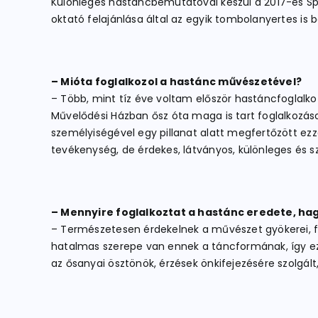
Különleges hastáncbemutatóval készül a 2017-es Spor
oktató felajánlása által az egyik tombolanyertes i
– Mióta foglalkozol a hastánc művészetével?
– Több, mint tíz éve voltam először hastáncfoglalko
Művelődési Házban ősz óta maga is tart foglalkozáso
személyiségével egy pillanat alatt megfertőzött ez
tevékenység, de érdekes, látványos, különleges és sz
– Mennyire foglalkoztat a hastánc eredete, h
– Természetesen érdekelnek a művészet gyökerei, fo
hatalmas szerepe van ennek a táncformának, így ez 
az ősanyai ösztönök, érzések önkifejezésére szolgál