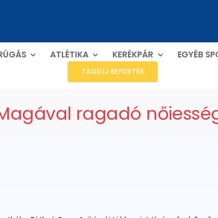
RÚGÁS
ATLÉTIKA
KERÉKPÁR
EGYÉB S
TAGDÍJ BEFIZETÉS
Magával ragadó nőiessé