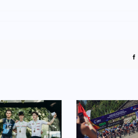
Európa-bajnoki
Jótékonyság
tapasztalat