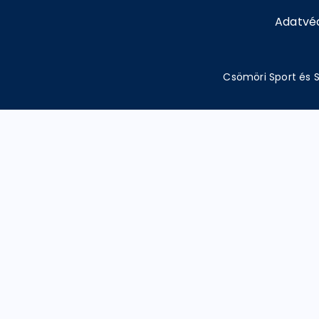
Adatvé
Csömöri Sport és S