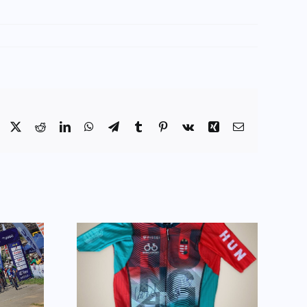
Facebook
X
Reddit
LinkedIn
WhatsApp
Telegram
Tumblr
Pinterest
Vk
Xing
Email:
Hatalmas bravúr
i liciten
Franciaországból