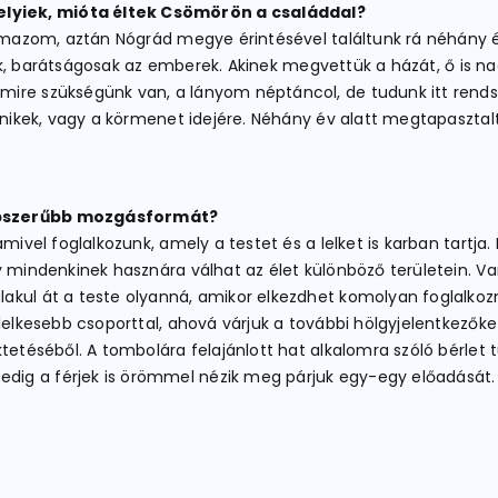
lyiek, mióta éltek Csömörön a családdal?
zármazom, aztán Nógrád megye érintésével találtunk rá néhány 
tak, barátságosak az emberek. Akinek megvettük a házát, ő is nag
re szükségünk van, a lányom néptáncol, de tudunk itt rendszer
iknikek, vagy a körmenet idejére. Néhány év alatt megtapasztal
népszerűbb mozgásformát?
amivel foglalkozunk, amely a testet és a lelket is karban tartj
 mindenkinek hasznára válhat az élet különböző területein. Vann
lakul át a teste olyanná, amikor elkezdhet komolyan foglalk
lelkesebb csoporttal, ahová várjuk a további hölgyjelentkezőket
ktetéséből. A tombolára felajánlott hat alkalomra szóló bérlet
g a férjek is örömmel nézik meg párjuk egy-egy előadását. Biz