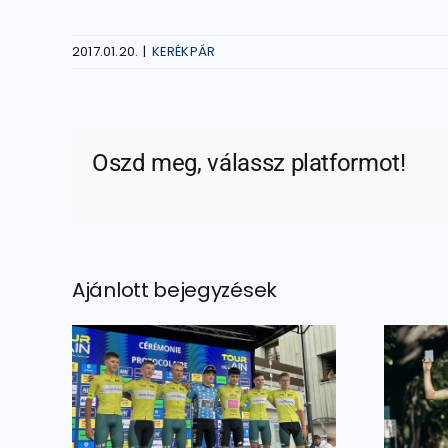
2017.01.20.
|
KERÉKPÁR
Oszd meg, válassz platformot!
Ajánlott bejegyzések
vúr
Dobogós helyek az
ból
ob-n