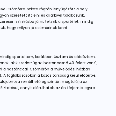
éve Csömörre. Szinte rögtön lenyűgözött a hely
yon szeretett itt élni és akárkivel találkozunk,
esen színházba járni, tetszik a sportélet, mindig
tuk, hogy milyen jó csömörinek lenni.
a. Mindig sportoltam, korábban úsztam és aikidóztam,
ak, akik szerint: "Igazi hastáncosnő 40 felett van!",
ozni a hastánccal. Csömörön a művelődési házban
. A foglalkozásokon a közös társaság kerül előtérbe,
 tulajdonosa remélhetőleg szintén megtalálja az
tatásul, annyit elárulhatok, az én férjem is egyre