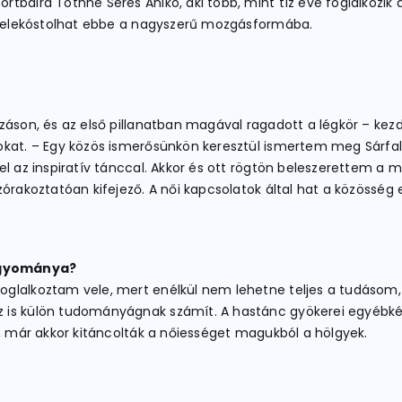
tbálra Tóthné Seres Anikó, aki több, mint tíz éve foglalkozik
s belekóstolhat ebbe a nagyszerű mozgásformába.
záson, és az első pillanatban magával ragadott a légkör – kezd
kat. – Egy közös ismerősünkön keresztül ismertem meg Sárfalvi
zel az inspiratív tánccal. Akkor és ott rögtön beleszerettem 
órakoztatóan kifejező. A női kapcsolatok által hat a közösség e
agyománya?
glalkoztam vele, mert enélkül nem lehetne teljes a tudásom,
is külön tudományágnak számít. A hastánc gyökerei egyébként
t, már akkor kitáncolták a nőiességet magukból a hölgyek.