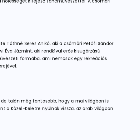
 a nőiességet kifejező táncművészettel. A csömöri
te Tóthné Seres Anikó, aki a csömöri Petőfi Sándor
 Éva Jázmint, aki rendkívül erős kisugárzású
a művészeti formába, ami nemcsak egy rekreációs
rejével.
 de talán még fontosabb, hogy a mai világban is
 a Közel-Keletre nyúlnak vissza, az arab világban