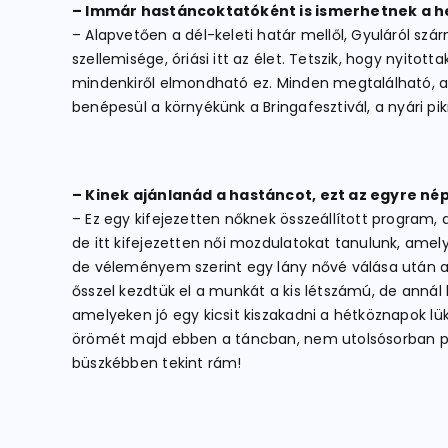
– Immár hastáncoktatóként is ismerhetnek a he
– Alapvetően a dél-keleti határ mellől, Gyuláról s
szellemisége, óriási itt az élet. Tetszik, hogy nyitot
mindenkiről elmondható ez. Minden megtalálható, ami
benépesül a környékünk a Bringafesztivál, a nyári p
– Kinek ajánlanád a hastáncot, ezt az egyre 
– Ez egy kifejezetten nőknek összeállított program, 
de itt kifejezetten női mozdulatokat tanulunk, amely
de véleményem szerint egy lány nővé válása után a
ősszel kezdtük el a munkát a kis létszámú, de annál 
amelyeken jó egy kicsit kiszakadni a hétköznapok lü
örömét majd ebben a táncban, nem utolsósorban pedi
büszkébben tekint rám!