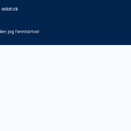
 adatok
den jog fenntartva!