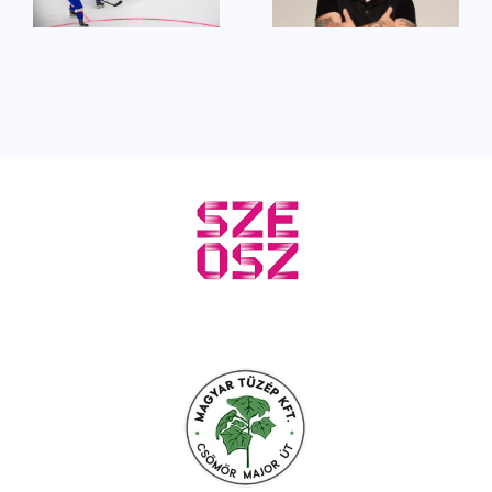
Sportbál
nyitjuk az
színpadán
évet