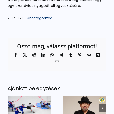
egy szendvics nyugodt elfogyasztására.
2017.01.21.
|
Uncategorized
Oszd meg, válassz platformot!
Facebook
X
Reddit
LinkedIn
WhatsApp
Telegram
Tumblr
Pinterest
Vk
Xing
Email:
Ajánlott bejegyzések
Igazi
Utánpótlás
legenda a
nt
focitornával