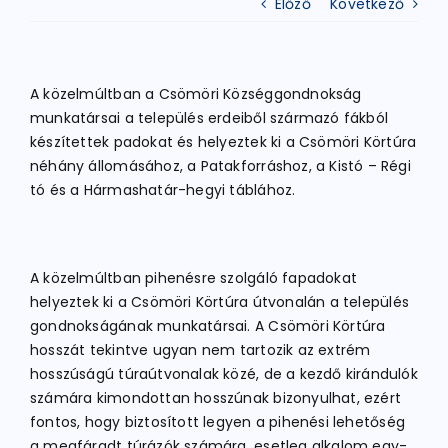
Előző
Következő
ATLÉTIKA
A közelmúltban a Csömöri Községgondnokság
munkatársai a település erdeiből származó fákból
KERÉKPÁR
készítettek padokat és helyeztek ki a Csömöri Körtúra
néhány állomásához, a Patakforráshoz, a Kistó – Régi
tó és a Hármashatár-hegyi táblához.
EGYÉB SPORTÁGAK
PÁLYÁK
A közelmúltban pihenésre szolgáló fapadokat
helyeztek ki a Csömöri Körtúra útvonalán a település
gondnokságának munkatársai. A Csömöri Körtúra
ELÉRHETŐSÉGEK
hosszát tekintve ugyan nem tartozik az extrém
hosszúságú túraútvonalak közé, de a kezdő kirándulók
TAGDÍJ BEFIZETÉS
számára kimondottan hosszúnak bizonyulhat, ezért
fontos, hogy biztosított legyen a pihenési lehetőség
a megfáradt túrázók számára, esetleg alkalom egy-