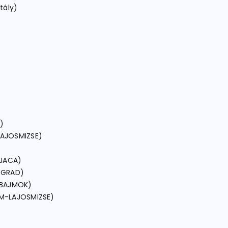
tály)
)
LAJOSMIZSE)
LJACA)
OGRAD)
 BAJMOK)
OM-LAJOSMIZSE)