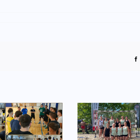
A legjobbjukat
Tornagyőz
nyújtották
homo