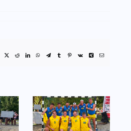
Facebook
X
Reddit
LinkedIn
WhatsApp
Telegram
Tumblr
Pinterest
Vk
Xing
Email:
elem a
Egyéni elismerések
kon