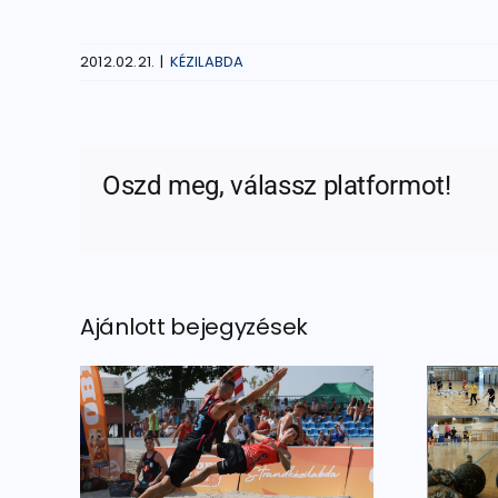
2012.02.21.
|
KÉZILABDA
Oszd meg, válassz platformot!
Ajánlott bejegyzések
Kéziseink is
ések
belevágtak