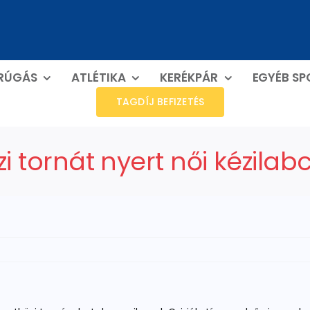
RÚGÁS
ATLÉTIKA
KERÉKPÁR
EGYÉB S
TAGDÍJ BEFIZETÉS
 tornát nyert női kézila