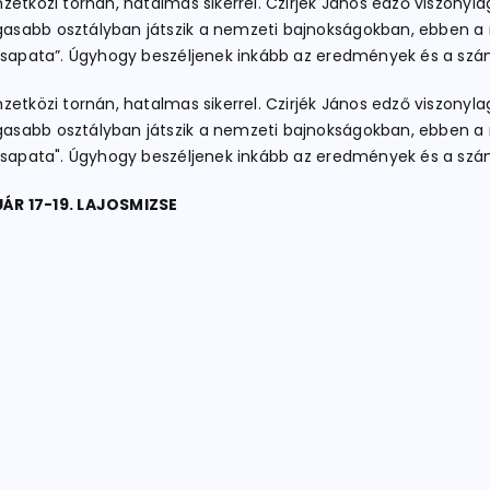
zetközi tornán, hatalmas sikerrel. Czirjék János edző viszon
asabb osztályban játszik a nemzeti bajnokságokban, ebben a
a csapata”. Úgyhogy beszéljenek inkább az eredmények és a sz
zetközi tornán, hatalmas sikerrel. Czirjék János edző viszon
asabb osztályban játszik a nemzeti bajnokságokban, ebben a
a csapata". Úgyhogy beszéljenek inkább az eredmények és a sz
ÁR 17-19. LAJOSMIZSE
T