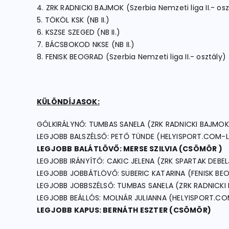
4. ZRK RADNICKI BAJMOK (Szerbia Nemzeti liga II.- osz
5. TÖKÖL KSK (NB II.)
6. KSZSE SZEGED (NB II.)
7. BÁCSBOKOD NKSE (NB II.)
8. FENISK BEOGRAD (Szerbia Nemzeti liga II.- osztály)
KÜLÖNDÍJASOK:
GÓLKIRÁLYNŐ: TUMBAS SANELA (ZRK RADNICKI BAJMOK
LEGJOBB BALSZÉLSŐ: PETŐ TÜNDE (HELYISPORT.COM-
LEGJOBB BALÁTLÖVŐ: MERSE SZILVIA (CSÖMÖR )
LEGJOBB IRÁNYÍTÓ: CAKIC JELENA (ZRK SPARTAK DEBE
LEGJOBB JOBBÁTLÖVŐ: SUBERIC KATARINA (FENISK BE
LEGJOBB JOBBSZÉLSŐ: TUMBAS SANELA (ZRK RADNICKI
LEGJOBB BEÁLLÓS: MOLNÁR JULIANNA (HELYISPORT.C
LEGJOBB KAPUS: BERNÁTH ESZTER (CSÖMÖR)