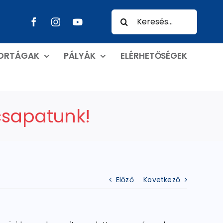
Keresés...
PORTÁGAK
PÁLYÁK
ELÉRHETŐSÉGEK
bcsapatunk!
Előző
Következő