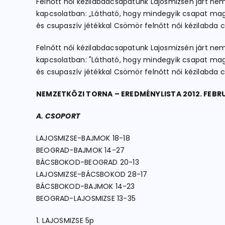
Felnőtt női kézilabdacsapatunk Lajosmizsén járt nem
kapcsolatban: „Látható, hogy mindegyik csapat mag
és csupaszív jétékkal Csömör felnőtt női kézilabd
Felnőtt női kézilabdacsapatunk Lajosmizsén járt nem
kapcsolatban: "Látható, hogy mindegyik csapat mag
és csupaszív jétékkal Csömör felnőtt női kézilabd
NEMZETKÖZI TORNA – EREDMÉNYLISTA 2012. FEBRU
A. CSOPOR
LAJOSMIZSE-BAJMOK 18-18
BEOGRAD-BAJMOK 14-27
BÁCSBOKOD-BEOGRAD 20-13
LAJOSMIZSE-BÁCSBOKOD 28-17
BÁCSBOKOD-BAJMOK 14-23
BEOGRAD-LAJOSMIZSE 13-35
1. LAJOSMIZSE 5p