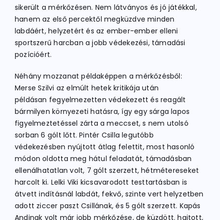
sikerült a mérkőzésen. Nem látványos és jó játékkal,
hanem az első percektől megküzdve minden
labdáért, helyzetért és az ember-ember elleni
sportszerű harcban a jobb védekezési, támadási
pozícióért.
Néhány mozzanat példaképpen a mérkőzésből:
Merse Szilvi az elmúlt hetek kritikája után
példásan fegyelmezetten védekezett és reagált
bármilyen környezeti hatásra, így egy sárga lapos
figyelmeztetéssel zárta a meccset, s nem utolsó
sorban 6 gólt lőtt. Pintér Csilla legutóbb
védekezésben nyújtott átlag felettit, most hasonló
módon oldotta meg hátul feladatát, támadásban
ellenálhatatlan volt, 7 gólt szerzett, hétmétereseket
harcolt ki. Lelki Viki kicsavarodott testtartásban is
átvett indításnál labdát, fekvő, szinte vert helyzetben
adott ziccer paszt Csillának, és 5 gólt szerzett. Kapás
Andinak volt már jobb mérkőzése, de küzdött. hajtott,