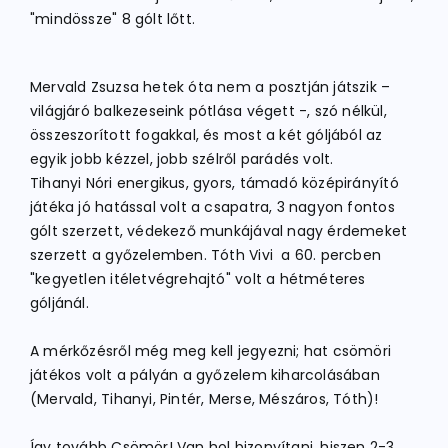
"mindössze" 8 gólt lőtt.
Mervald Zsuzsa hetek óta nem a posztján játszik –
világjáró balkezeseink pótlása végett -, szó nélkül,
összeszorított fogakkal, és most a két góljából az
egyik jobb kézzel, jobb szélről parádés volt.
Tihanyi Nóri energikus, gyors, támadó középirányító
játéka jó hatással volt a csapatra, 3 nagyon fontos
gólt szerzett, védekező munkájával nagy érdemeket
szerzett a győzelemben. Tóth Vivi a 60. percben
"kegyetlen itéletvégrehajtó" volt a hétméteres
góljánál.
A mérkőzésről még meg kell jegyezni; hat csömöri
játékos volt a pályán a győzelem kiharcolásában
(Mervald, Tihanyi, Pintér, Merse, Mészáros, Tóth)!
Így tovább Csömör! Van hol bizonyítani, hiszen 2-3