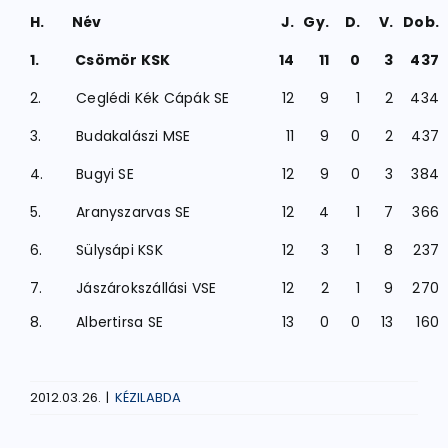
H.
Név
J.
Gy.
D.
V.
Dob.
1.
Csömör KSK
14
11
0
3
437
2.
Ceglédi Kék Cápák SE
12
9
1
2
434
3.
Budakalászi MSE
11
9
0
2
437
4.
Bugyi SE
12
9
0
3
384
5.
Aranyszarvas SE
12
4
1
7
366
6.
Sülysápi KSK
12
3
1
8
237
7.
Jászárokszállási VSE
12
2
1
9
270
8.
Albertirsa SE
13
0
0
13
160
2012.03.26.
|
KÉZILABDA