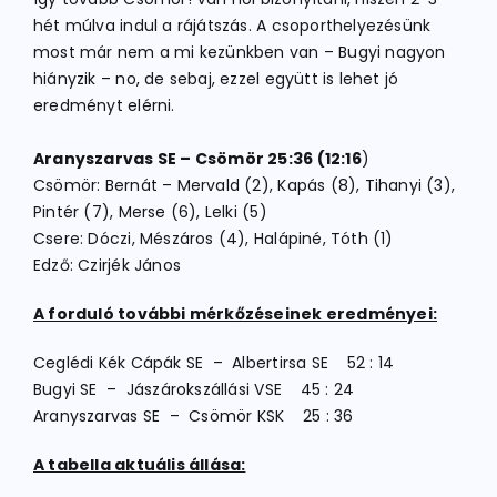
hét múlva indul a rájátszás. A csoporthelyezésünk
most már nem a mi kezünkben van – Bugyi nagyon
hiányzik – no, de sebaj, ezzel együtt is lehet jó
eredményt elérni.
Aranyszarvas SE – Csömör 25:36 (12:16
)
Csömör: Bernát – Mervald (2), Kapás (8), Tihanyi (3),
Pintér (7), Merse (6), Lelki (5)
Csere: Dóczi, Mészáros (4), Halápiné, Tóth (1)
Edző: Czirjék János
A forduló további mérkőzéseinek eredményei:
Ceglédi Kék Cápák SE – Albertirsa SE 52 : 14
Bugyi SE – Jászárokszállási VSE 45 : 24
Aranyszarvas SE – Csömör KSK 25 : 36
A tabella aktuális állása: