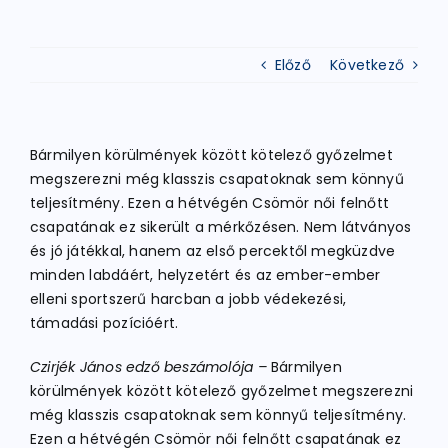
ATLÉTIKA
Előző
Következő
KERÉKPÁR
Bármilyen körülmények között kötelező győzelmet
megszerezni még klasszis csapatoknak sem könnyű
EGYÉB SPORTÁGAK
teljesítmény. Ezen a hétvégén Csömör női felnőtt
csapatának ez sikerült a mérkőzésen. Nem látványos
és jó játékkal, hanem az első percektől megküzdve
PÁLYÁK
minden labdáért, helyzetért és az ember-ember
elleni sportszerű harcban a jobb védekezési,
támadási pozícióért.
ELÉRHETŐSÉGEK
Czirjék János edző beszámolója –
Bármilyen
körülmények között kötelező győzelmet megszerezni
TAGDÍJ BEFIZETÉS
még klasszis csapatoknak sem könnyű teljesítmény.
Ezen a hétvégén Csömör női felnőtt csapatának ez