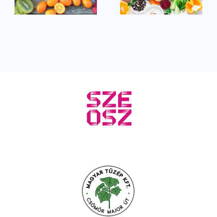
anyagok
a
lkozásban
szerepe a
sporttáplálk
sportban