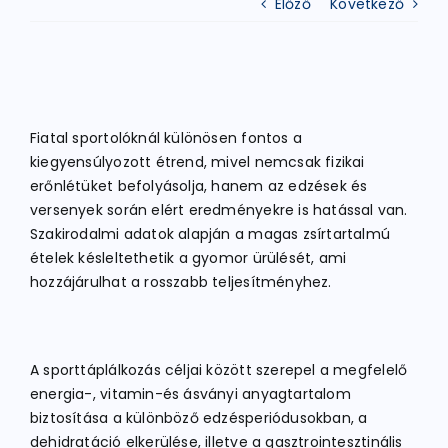
Előző
Következő
ATLÉTIKA
KERÉKPÁR
Fiatal sportolóknál különösen fontos a
kiegyensúlyozott étrend, mivel nemcsak fizikai
erőnlétüket befolyásolja, hanem az edzések és
EGYÉB SPORTÁGAK
versenyek során elért eredményekre is hatással van.
Szakirodalmi adatok alapján a magas zsírtartalmú
ételek késleltethetik a gyomor ürülését, ami
PÁLYÁK
hozzájárulhat a rosszabb teljesítményhez.
ELÉRHETŐSÉGEK
A sporttáplálkozás céljai között szerepel a megfelelő
TAGDÍJ BEFIZETÉS
energia-, vitamin-és ásványi anyagtartalom
biztosítása a különböző edzésperiódusokban, a
dehidratáció elkerülése, illetve a gasztrointesztinális