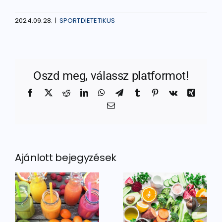
2024.09.28.
|
SPORTDIETETIKUS
Oszd meg, válassz platformot!
Facebook
X
Reddit
LinkedIn
WhatsApp
Telegram
Tumblr
Pinterest
Vk
Xing
Email:
Ajánlott bejegyzések
A vitaminok
és az
A fehérjék
k
ásványi
jelentősége