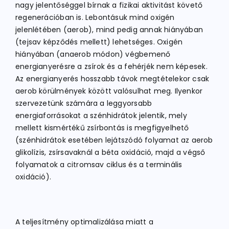
nagy jelentőséggel bírnak a fizikai aktivitást követő
regenerációban is. Lebontásuk mind oxigén
jelenlétében (aerob), mind pedig annak hiányában
(tejsav képződés mellett) lehetséges. Oxigén
hiányában (anaerob módon) végbemenő
energianyerésre a zsírok és a fehérjék nem képesek.
Az energianyerés hosszabb távok megtételekor csak
aerob körülmények között valósulhat meg. Ilyenkor
szervezetünk számára a leggyorsabb
energiaforrásokat a szénhidrátok jelentik, mely
mellett kismértékű zsírbontás is megfigyelhető
(szénhidrátok esetében lejátszódó folyamat az aerob
glikolízis, zsírsavaknál a béta oxidáció, majd a végső
folyamatok a citromsav ciklus és a terminális
oxidáció).
A teljesítmény optimalizálása miatt a