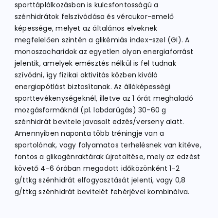
sporttáplálkozásban is kulcsfontosságú a
szénhidrátok felszívódása és vércukor-emelő
képessége, melyet az általános elveknek
megfelelően szintén a glikémiás index-szel (GI). A
monoszacharidok az egyetlen olyan energiaforrást
jelentik, amelyek emésztés nélkül is fel tudnak
szívódni, így fizikai aktivitás közben kiváló
energiapótlást biztosítanak. Az állóképességi
sporttevékenységeknél, illetve az 1 órát meghaladó
mozgásformáknál (pl. labdarúgás) 30-60 g
szénhidrát bevitele javasolt edzés/verseny alatt.
Amennyiben naponta több tréningje van a
sportolónak, vagy folyamatos terhelésnek van kitéve,
fontos a glikogénraktárak újratöltése, mely az edzést
követő 4-6 órában megadott időközönként 1-2
g/ttkg szénhidrát elfogyasztását jelenti, vagy 0,8
g/ttkg szénhidrát bevitelét fehérjével kombinálva.