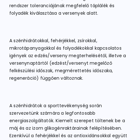
rendszer toleranciájának megfelelő táplálék és
folyadék kiválasztása a versenyek alatt.
A szénhidrátokkal, fehérjékkel, zsírokkal,
mikrotápanyagokkal és folyadékokkal kapcsolatos
igények az edzés/verseny megterhelésétől, illetve a
versenynaptártól (edzést/versenyt megelőző
felkészülési időszak, megmérettetés időszaka,
regeneráció) függően változnak.
A szénhidrátok a sporttevékenység során
szervezetünk számára a legfontosabb
energiaszolgáltatók. Kiemelt szerepet töltenek be a
máj és az izom glikogénraktárainak felépítésében.
Ezenkívül a fehérjékkel és az antioxidánsokkal együtt